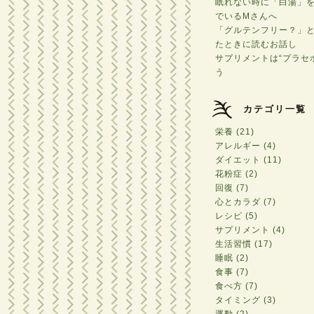
眠れない時に「白湯」
でいるMさんへ
「グルテンフリー？」
たときに読むお話し
サプリメントは“プラセ
う
カテゴリ一覧
栄養 (21)
アレルギー (4)
ダイエット (11)
花粉症 (2)
回復 (7)
心とカラダ (7)
レシピ (5)
サプリメント (4)
生活習慣 (17)
睡眠 (2)
食事 (7)
食べ方 (7)
タイミング (3)