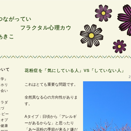
つながってい
ラクタル心理カウ
あきこ
ついて
花粉症を「気にしている人」VS「していない人」
理学』
これはとても重要な問題です。
『ホリ
出会い
全然異なる心の方向性がありま
カラダ
す。
気づ
トピー
Aタイプ：日頃から「アレルギ
『オプ
ーがあるからな」と思ったり
の健康
「あ〜花粉の季節が来ると嫌だ