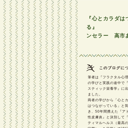
『心とカラダは
る』 フ
ンセラー 高市
このブログに
筆者は『フラクタル心
の学びと実践の途中で
スティック栄養学』に
ました。
両者の学びから「心と
はつながっている」と
き、50年間携えた『ア
性皮膚炎』と決別して
ティマルヘルス（最高