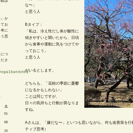
行錯誤
な〜」
と思う人
学』か
してお
Bタイプ：
参考に
「私は、冷え性だし体が酸性に
いう思
傾きやすいと聞いたから、日頃
から食事や運動に気をつけてや
っておこう」
チにつ
と思う人
くださ
がいるとします。
oroga1ban/entry-
どちらも、「花粉の季節に憂鬱
になるかもしれない」
>
ことは同じですが、
日々の気持ちと行動が異なりま
土
すね。
01
08
Aさんは、「嫌だな〜」といつも思いながら、何も改善策を行
ティブ思考）
15