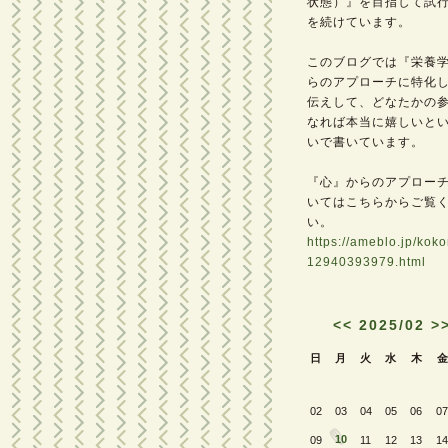
状態）』を目指して試
を続けています。
このブログでは『栄養
らのアプローチに特化
伝えして、どなたかの
なれば本当に嬉しいと
いで書いています。
『心』からのアプロー
いてはこちらからご覧
い。
https://ameblo.jp/kok
12940393979.html
<<
2025/02
>
日
月
火
水
木
金
02
03
04
05
06
07
10
09
11
12
13
14