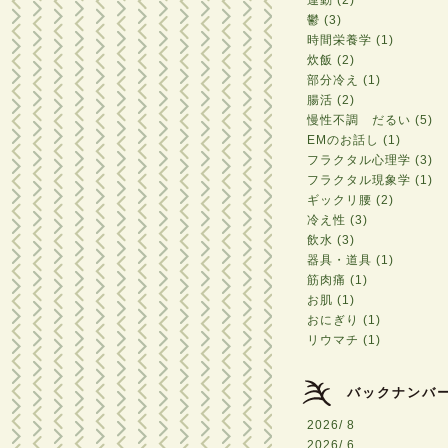
運動 (2)
鬱 (3)
時間栄養学 (1)
炊飯 (2)
部分冷え (1)
腸活 (2)
慢性不調 だるい (5)
EMのお話し (1)
フラクタル心理学 (3)
フラクタル現象学 (1)
ギックリ腰 (2)
冷え性 (3)
飲水 (3)
器具・道具 (1)
筋肉痛 (1)
お肌 (1)
おにぎり (1)
リウマチ (1)
バックナンバ
2026/ 8
2026/ 6