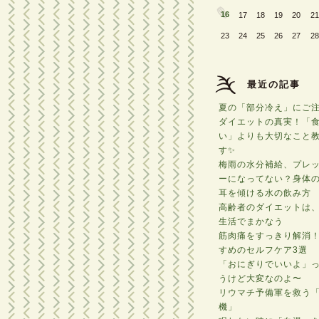
16
17
18
19
20
21
23
24
25
26
27
28
最近の記事
夏の「部分冷え」にご
ダイエットの真実！「
い」よりも大切なこと
す✨
梅雨の水分補給、プレ
ーになってない？身体
耳を傾ける水の飲み方
高齢者のダイエットは
生活でまかなう
筋肉痛をすっきり解消
すめのセルフケア3選
「おにぎりでいいよ」
うけど大変なのよ〜
リウマチ予備軍を救う
機」