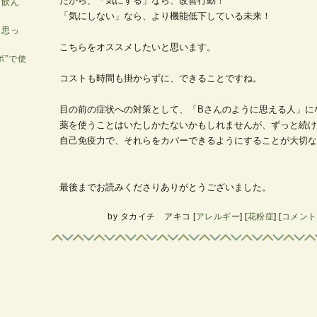
だから、「気にする」なら、改善行動！
を飲ん
「気にしない」なら、より機能低下している未来！
と思っ
こちらをオススメしたいと思います。
ボ”で使
コストも時間も掛からずに、できることですね。
目の前の症状への対策として、「Bさんのように思える人」に
薬を使うことはいたしかたないかもしれませんが、ずっと続け
自己免疫力で、それらをカバーできるようにすることが大切な
最後までお読みくださりありがとうございました。
by
タカイチ アキコ
[
アレルギー
]
[
花粉症
]
[
コメント(