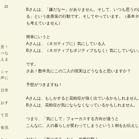
22
Bさんは、「嫌だな〜」がありません。そして、いつも思うの
る」という改善策の行動です。そしてやっています。（基本ネ
も考えていません）
簡単にいうと
Aさんは、（ネガティブに）気にしている人
注意！
Bさんは、（ネガティブもポジティブもなく）気にしていない
食べな
教えま
です。
さあ！数年先にこの二人の現実はどうなると思いますか？
ッシャ
の声に
予想がつきますね！
、日常
Aさんは、もしかすると花粉症が強く出ているかもしれません
！おす
Bさんは、花粉症が気にならなくなっているかもしれません。
って言
つまり、「気にして」フォーカスする方向が違うと
こんなに、人の暮らしが変わってしまうという１例をお伝えし
「食洗